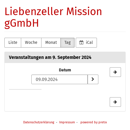
Zum
Liebenzeller Mission
Haupt-
Inhalt
gGmbH
springen
Liste
Woche
Monat
Tag
iCal
Veranstaltungen am 9. September 2024
Datum
Datum
zur
Anzeige
auswählen
Datenschutzerklärung
Impressum
powered by pretix