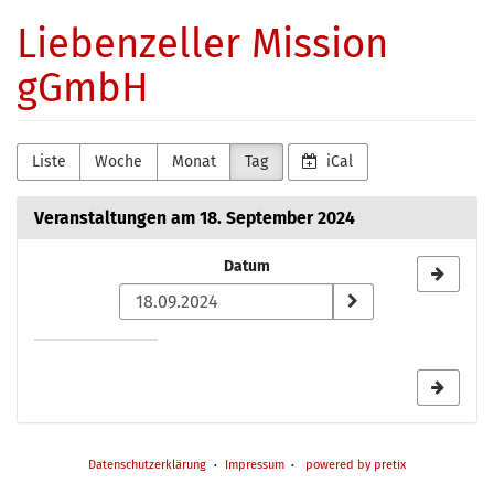
Zum
Liebenzeller Mission
Haupt-
Inhalt
gGmbH
springen
Liste
Woche
Monat
Tag
iCal
Veranstaltungen am 18. September 2024
Datum
Datum
zur
Anzeige
auswählen
Datenschutzerklärung
Impressum
powered by pretix