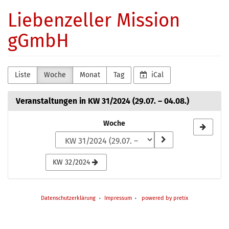
Zum
Liebenzeller Mission
Haupt-
Inhalt
gGmbH
springen
Liste
Woche
Monat
Tag
iCal
Veranstaltungen in KW 31/2024 (29.07. – 04.08.)
Woche
Woche
zur
Anzeige
KW 32/2024
auswählen
Datenschutzerklärung
Impressum
powered by pretix