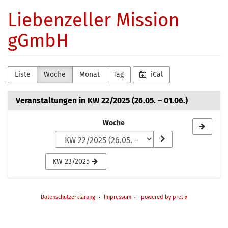
Zum
Liebenzeller Mission
Haupt-
Inhalt
gGmbH
springen
Liste
Woche
Monat
Tag
iCal
Veranstaltungen in KW 22/2025 (26.05. – 01.06.)
Woche
Woche
zur
Anzeige
KW 23/2025
auswählen
Datenschutzerklärung
Impressum
powered by pretix