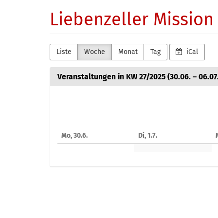
Zum
Liebenzeller Missio
Haupt-
Inhalt
springen
Liste
Woche
Monat
Tag
iCal
Veranstaltungen in KW 27/2025 (30.06. – 06.07.
Woche
zur
Anzeige
Mo, 30.6.
Di, 1.7.
M
auswählen