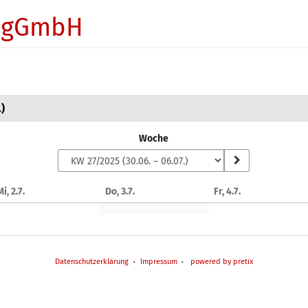
n gGmbH
)
Woche
i, 2.7.
Do, 3.7.
Fr, 4.7.
Datenschutzerklärung
Impressum
powered by pretix